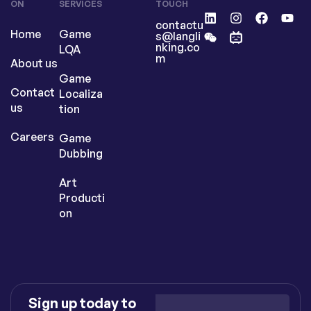
ON
SERVICES
TOUCH
contactu
Home
Game
s@langli
nking.co
LQA
m
About us
Game
Contact
Localiza
us
tion
Careers
Game
Dubbing
Art
Producti
on
Sign up today to