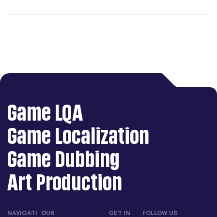
[English] ➔ [German]
(Remote)
Game LQA
Game Localization
Game Dubbing
Art Production
NAVIGATI
OUR
GET IN
FOLLOW US