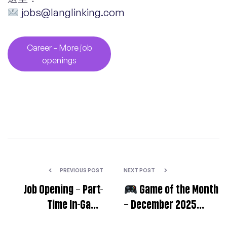
jobs@langlinking.com
Career – More job
openings
PREVIOUS POST
NEXT POST
Job Opening – Part-
Game of the Month
Time In-Game
– December 2025
Localization Specialist
Spotlight