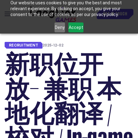
Our website uses cookies to give you the best and most
relevant experience. By clicking on accept, you give your
GET IN TOUCH
consent to the use of cookies as per our privacy policy.
Deny
Accept
RECRUITMENT
2025-12-02
新职位开
放– 兼职 本
地化翻译 /