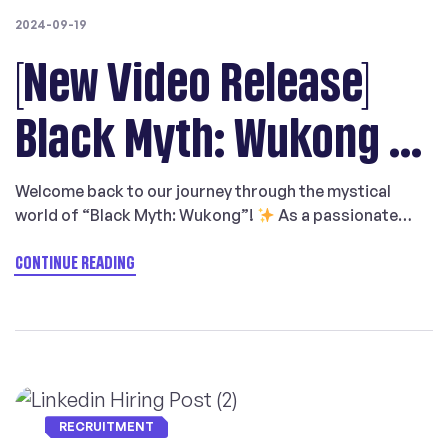
玩家理解。我们可不是乱猜的，毕竟在游戏中妖怪按等级划
2024-09-19
分，从高到低分别为妖王、精怪和小妖，对应的英文翻译分
别是Yaoguai King、Yaoguai Chief和Lesser Yaoguai，耳
[New Video Release]
濡目染之下，英文玩家可以轻松理解Guai就是对Monster
的称呼。我们可以认为，这是一个合理的学习曲线，毕竟教
Black Myth: Wukong –
多了老外也记不住，先教一个Guai再说吧。 中文中当然也
有类似的例子，地名有Pittsburgh、Hamburg、
Limburg，译作匹兹堡、汉堡、林堡，看多了我们也就可以
Scottish Accent Rap &
Welcome back to our journey through the mystical
猜测，「堡」就是指地点；而我们开头提到玩家Mike的家
world of “Black Myth: Wukong”!
As a passionate
乡黑格斯敦，以及英国在北美的第一个定居点詹姆斯敦，都
Bajie’s Love Story
gaming localization team, we’re diving into this
是以「敦」结尾，我们还可以联想到「伦敦」「休斯敦」之
incredible AAA masterpiece!
In this video, we explore
CONTINUE READING
类的地名。 以上两点疑问，只是探讨本地化的思路，并不
the English version of Black Myth: Wukong. Experience
Explained in English
是区分对错。可能也可以采取另一种思路，比如更一致的翻
the unique transition from the storytelling rhythms of
译、更直接的意译，或者更激进的简短版翻译。英国翻译理
the Loess Plateau to the Scottish accent, […]
论家纽马克(Peter Newmark)指出，交际翻译的目的是“努
力使译文对目的语读者所产生的效果与原文对源语读者所产
生的效果相同”。在游戏开发方面，最终的评判标准就是玩
家群体的接受程度。我们可以看到《黑神话·悟空》在海外
RECRUITMENT
收获了良好的口碑，可见游戏本地化团队采取的策略还是比