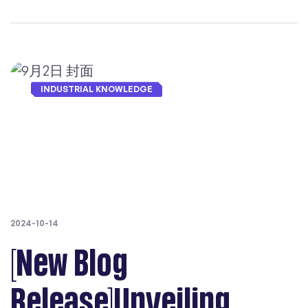
是什么怪？
此收获一些本地化的启示。 其实在《黑神话·悟空》的英文
本地化中，表示怪物的属性时，很少出现Guai这样的拼音
词汇。往往是用Bat（蝙蝠）、Tiger（虎）、
Wolf（狼）、Stone（石）之类表示物种的词汇，或者
Guard（护卫）、Chief（统领）这样的职衔，Guai似乎是
INDUSTRIAL KNOWLEDGE
唯一的例外，例如老人参精，英文叫做Old Ginseng
Guai，蜻蜓精叫做Dragonfly Guai。 我们可以发
现，“精”对应的就是Guai。这样做的用意是什么呢？ 《黑
神话》制作人冯骥在接受新华社采访时表示：游戏中的一些
名词海外翻译采用的是拼音，如“悟空”没有翻译
成“Monkey King”，而是直接翻译为“Wukong”，因为
它“足够好听，而且足够清楚”。悟空使用的兵器“金箍棒”也
没有翻译成“镀金的长棍子”，而是直接用拼音“Jin Gu
Bang”，“黑熊精”则被译为“Black Bear Guai”。对此，许
2024-10-14
多专业人士表示认同，我们LangLink的语言专家也认为影
[New Blog
神录中有足够的上下文，能够帮助英文玩家猜测Guai的含
义，在某种程度上也能实现文化输出。 不过，恰恰因为是
专业人士，我们还是有两个额外的疑问。第一，“精”的翻译
Release]Unveiling
并不一致。骨灵精的英文是Blazebone，我们猜测是为了与