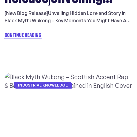
骨悚然Spearbone保持一致，进一步的猜测是这两个名字
Hidden Lore and Story
[New Blog Release]Unveiling Hidden Lore and Story in
来自于成语「古灵精怪」和「毛骨悚然」，可谓颇具巧思。
Black Myth: Wukong – Key Moments You Might Have At
不过英文译名中的Blaze似乎主要反映青光幽幽的外观，
in Black Myth: Wukong
first glance, Black Myth: Wukong captivates with its
Spear则反映骨悚然所持的武器。此外，小妖小人参精
breathtaking visuals and thrilling combat. But as the
CONTINUE READING
Ginsengling、小灵芝精Lingzhiling则是以ling为结尾，也
dust settles after each chapter, the deeper mysteries
没有使用Guai，我们猜测是借鉴了gosling（小鹅）、
– Key Moments You
of its narrative begin to unfurl. The game isn’t just a
spiderling（幼蛛）这类词汇中的ling后缀，表示“微小”“幼
journey through […]
小”，可谓恰如其分。所以我们可以认为，虽然整体上来
Might Have
看“精”的翻译并不一致，但从不同“精”的所属族群来看，翻
译的处理是有其合理性的。 第二个疑问则是，为什么不
用“Jing”而用“Guai”？事实上，目前《西游记》在西方最
INDUSTRIAL KNOWLEDGE
广为流传的译本——詹奈尔译本中，统一用Spirit一词指代
「精」，如黑熊精Black Bear Spirit、蝎子精Scorpion
Spirit、豹子精Leopard spirit。对于「怪」，则一般用
Monster，如黄袍怪 Yellow-robed Monster、多目怪
Many-eyed Monster。我们猜测，之所以没有用Jing，可
能是因为ing作为一个常见的后缀容易产生误导；而用
Guai，则可以与妖怪Yaoguai这一统称对应起来，方便英文