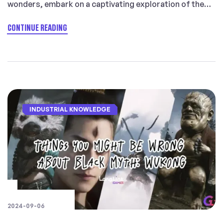
wonders, embark on a captivating exploration of the
你说的Guai是什么
term “Guai” within the realm of “Black Myth: Wukong.”
Welcome back to our journey through the mystical
CONTINUE READING
world of “Black Myth: Wukong”!
In this episode, we
怪？
take a deep dive into the fascinating concept of “Guai,”
the mythical […]
INDUSTRIAL KNOWLEDGE
2024-09-06