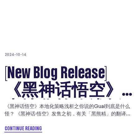
2024-10-14
[New Blog Release]
《黑神话悟空》
本地化策略浅析
《黑神话悟空》本地化策略浅析之你说的Guai到底是什么
怪？ 《黑神话·悟空》发售之初，有关「黑熊精」的翻译在
之你说的Guai到底
本地化业内和玩家群体内备受热议，引发了一场关于传播
学、文化自信和游戏翻译准则的大讨论。如今热潮逐渐退
CONTINUE READING
去，我们可以借此机会展开聊聊「精」和「怪」的翻译，由