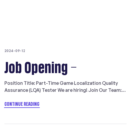
较成功的。或许你有不同看法？不妨与我们联系，一同探
讨！ 关于LangLink Games LangLink Game 与游戏发行商
和开发商合作，为手机游戏、桌面游戏、主机游戏、网页游
戏和棋盘游戏打造本地化解决方案，提供超过 60 种目标语
言。 我们擅长的游戏类型包括模拟类、策略类、角色扮演
类、冒险类等等。我们为许多热门游戏提供专业的本地化服
务，代表作包括《权力的游戏》、《侠盗猎车手 V》、
2024-09-12
《Neo Cab》、《战争机器系列》、《十字军之王 III》和
《群星》等
Job Opening –
Position Title: Part-Time Game Localization Quality
Assurance (LQA) Tester We are hiring! Join Our Team:
Part-Time Game Localization Quality Assurance (LQA)
Tester Wanted! Are you passionate about video games
CONTINUE READING
and languages? Blend your keen eye for detail with your
love for gaming by joining us as a Part-Time Game
Localization Quality Assurance (LQA) Tester!