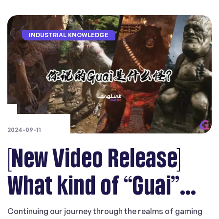
**Company […]
INDUSTRIAL KNOWLEDGE
2024-09-11
[New Video Release]
What kind of “Guai”
are you talking about?
Continuing our journey through the realms of gaming