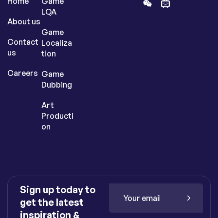
Home
Game
s@langli
nking.co
LQA
m
About us
Game
Contact
Localiza
us
tion
Careers
Game
Dubbing
Art
Producti
on
Sign up today to
get the latest
inspiration &